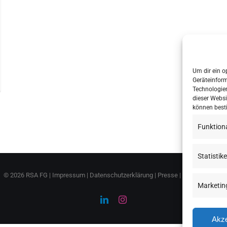
Um dir ein o
Geräteinfor
Technologien
dieser Websi
können best
Funktion
Statistik
©
2026 RSA FG |
Impressum
|
Datenschutzerklärung
|
Presse
|
AGB
|
Sitemap
Marketin
LinkedIn
Instagram
Akze