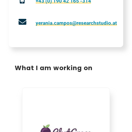
+43 (0) 190 42 165 -314
yerania.campos@researchstudio.at
What I am working on