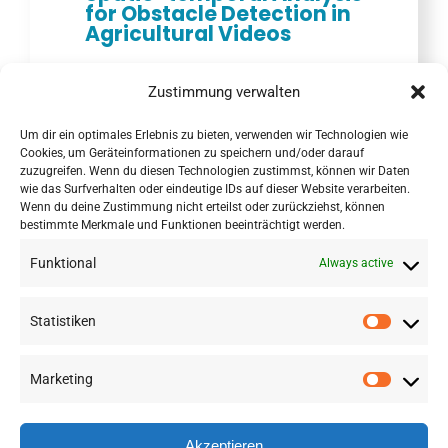
for Obstacle Detection in
Agricultural Videos
Comparative analysis of
texture descriptors in maize
Zustimmung verwalten
fields with plants, soil and
object discrimination
Um dir ein optimales Erlebnis zu bieten, verwenden wir Technologien wie
Cookies, um Geräteinformationen zu speichern und/oder darauf
zuzugreifen. Wenn du diesen Technologien zustimmst, können wir Daten
wie das Surfverhalten oder eindeutige IDs auf dieser Website verarbeiten.
Wenn du deine Zustimmung nicht erteilst oder zurückziehst, können
bestimmte Merkmale und Funktionen beeinträchtigt werden.
Funktional
Always active
Statistiken
Marketing
©
2026 RSA FG |
Impressum
|
Datenschutzerklärung
|
Presse
|
AGB
|
Sitemap
Akzeptieren