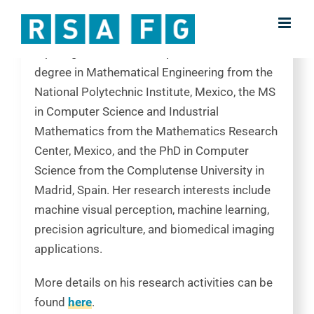
Skip
Researcher
to
content
Dipl.-Ing. Dr. Yerania Campos received the BS
degree in Mathematical Engineering from the
National Polytechnic Institute, Mexico, the MS
in Computer Science and Industrial
Mathematics from the Mathematics Research
Center, Mexico, and the PhD in Computer
Science from the Complutense University in
Madrid, Spain. Her research interests include
machine visual perception, machine learning,
precision agriculture, and biomedical imaging
applications.
More details on his research activities can be
found
here
.