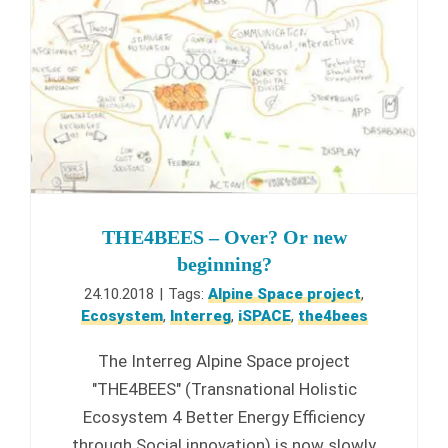
THE4BEES – Over? Or new
beginning?
24.10.2018
|
Tags:
Alpine Space project
,
Ecosystem
,
Interreg
,
iSPACE
,
the4bees
The Interreg Alpine Space project
"THE4BEES" (Transnational Holistic
Ecosystem 4 Better Energy Efficiency
through Social innovation) is now slowly