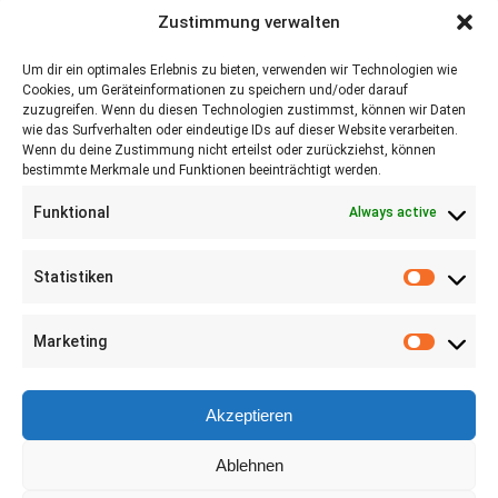
Green Belts", welches vom Europäischen
Zustimmung verwalten
Fonds für Regionalentwicklung im Rahmen
Um dir ein optimales Erlebnis zu bieten, verwenden wir Technologien wie
des Central Europe Programmes, gefördert
Cookies, um Geräteinformationen zu speichern und/oder darauf
wird.
zuzugreifen. Wenn du diesen Technologien zustimmst, können wir Daten
wie das Surfverhalten oder eindeutige IDs auf dieser Website verarbeiten.
Wenn du deine Zustimmung nicht erteilst oder zurückziehst, können
bestimmte Merkmale und Funktionen beeinträchtigt werden.
Funktional
Always active
Statistiken
Marketing
©
2026 RSA FG |
Impressum
|
Datenschutzerklärung
|
Presse
|
AGB
|
Sitemap
Akzeptieren
LinkedIn
Instagram
Ablehnen