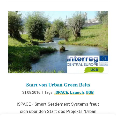
Start von Urban Green Belts
31.08.2016
|
Tags:
iSPACE
,
Launch
,
UGB
iSPACE - Smart Settlement Systems freut
sich über den Start des Projekts "Urban