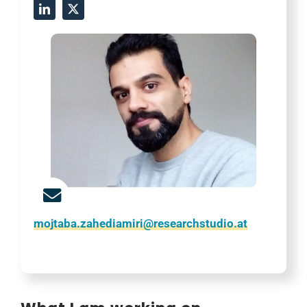
mojtaba.zahediamiri@researchstudio.at