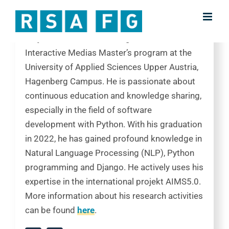
Skip
Researcher
to
content
Mojtaba Zahedi Amiri is a graduate of the
Interactive Medias Master’s program at the
University of Applied Sciences Upper Austria,
Hagenberg Campus. He is passionate about
continuous education and knowledge sharing,
especially in the field of software
development with Python. With his graduation
in 2022, he has gained profound knowledge in
Natural Language Processing (NLP), Python
programming and Django. He actively uses his
expertise in the international projekt AIMS5.0.
More information about his research activities
can be found
here
.