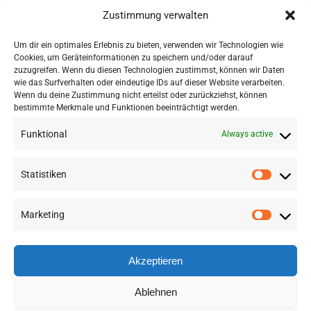
Zustimmung verwalten
Um dir ein optimales Erlebnis zu bieten, verwenden wir Technologien wie
LOAD MORE POSTS
Cookies, um Geräteinformationen zu speichern und/oder darauf
zuzugreifen. Wenn du diesen Technologien zustimmst, können wir Daten
wie das Surfverhalten oder eindeutige IDs auf dieser Website verarbeiten.
Wenn du deine Zustimmung nicht erteilst oder zurückziehst, können
bestimmte Merkmale und Funktionen beeinträchtigt werden.
Funktional
Always active
Statistiken
Marketing
©
2026 RSA FG |
Impressum
|
Datenschutzerklärung
|
Presse
|
AGB
|
Sitemap
Akzeptieren
LinkedIn
Instagram
Ablehnen