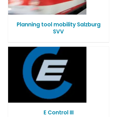
Planning tool mobility Salzburg
SVV
E Control III