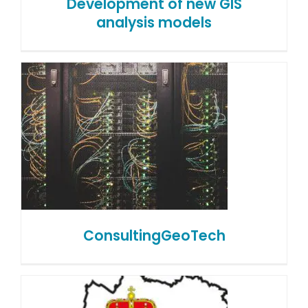
Development of new GIS
analysis models
ConsultingGeoTech